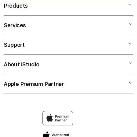
Products
Services
IBLBET
IBLBET DAFTAR
Support
AppleCare+
IBLBET LOGIN
Corporate
IBLBET SLOT
About iStudio
My Account
IBLBET
IBLBET LINK ALTERNATIF
Collection & Delivery
Elush Service Provider
IBL BET
Apple Premium Partner
About Us
Returns & Exchanges
Financing Options
SLOT IBLBET
Find an iStudio near you
Contact Us
Trade-in
SLOT DEPOSIT 1000
Why Shop at iStudio
FAQ
TravellerÃ¢â‚¬â„¢s Reservation
Elush Corporate Website
Privacy Policy
Site Terms of Use