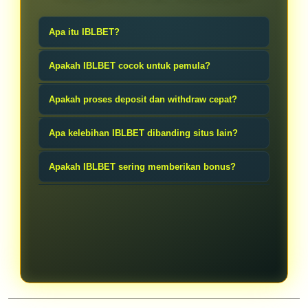
Apa itu IBLBET?
IBLBET adalah platform permainan slot
Apakah IBLBET cocok untuk pemula?
yang menyediakan berbagai pilihan
Tentu saja. Dengan modal kecil dan
game populer dengan sistem deposit
Apakah proses deposit dan withdraw cepat?
tampilan situs yang mudah dipahami,
rendah mulai dari 1000. Situs ini
Ya, salah satu keunggulan IBLBET
pemain baru bisa lebih nyaman
Apa kelebihan IBLBET dibanding situs lain?
kembali hadir dengan layanan yang
adalah sistem transaksi yang cepat
mencoba berbagai game slot online
lebih stabil dan nyaman digunakan.
Beberapa kelebihan yang sering
sehingga pemain bisa melakukan
Apakah IBLBET sering memberikan bonus?
tanpa harus mengeluarkan banyak
dibahas pemain adalah deposit rendah,
deposit maupun withdraw dengan lebih
biaya.
Ya, banyak pemain tertarik karena
server stabil, pilihan game lengkap,
praktis.
IBLBET sering menghadirkan promo
transaksi cepat, dan tampilan situs yang
dan bonus menarik yang membuat
ringan saat diakses.
pengalaman bermain slot online jadi
lebih seru.